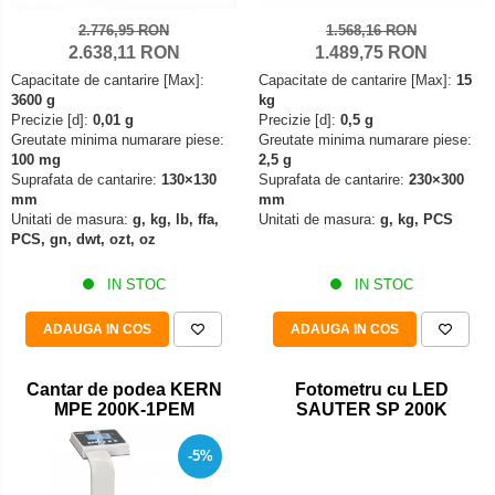
Iluminare microscop
2.776,95 RON
1.568,16 RON
Kit camp intunecat
2.638,11 RON
1.489,75 RON
Lichid calibrare
Capacitate de cantarire [Max]:
Capacitate de cantarire [Max]:
15
3600 g
kg
Masa microscop
Precizie [d]:
0,01 g
Precizie [d]:
0,5 g
Obiective microscoape
Greutate minima numarare piese:
Greutate minima numarare piese:
100 mg
2,5 g
Oculare microscop
Suprafata de cantarire:
130×130
Suprafata de cantarire:
230×300
Standuri Stereomicroscoape
mm
mm
Unitati de masura:
g, kg, lb, ffa,
Unitati de masura:
g, kg, PCS
Unitate contrast de faza
PCS, gn, dwt, ozt, oz
Unitate fluorescenta
Unitate polarizare
IN STOC
IN STOC
Standard calibrare
ADAUGA IN COS
ADAUGA IN COS
Scala aditionala refractometru
Cantar de podea KERN
Fotometru cu LED
MPE 200K-1PEM
SAUTER SP 200K
-5%