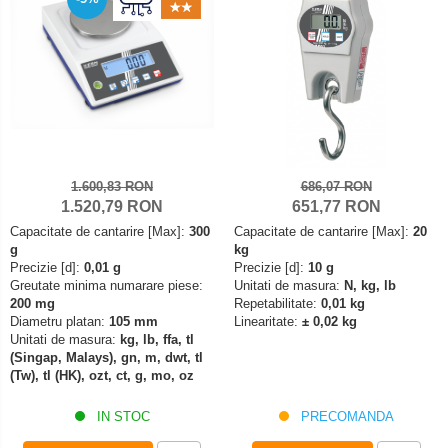
Declansator de picior
Colorimetre
OIML E2
Dispozitive display
OIML F1
Masurare forta
Elemente de protectie
OIML F2
Bacuri cu surub
Imprimante
OIML M1
Masurarea fortei - Digital
Ionizatoare
OIML M2
Masurarea mecanica a fortei
Kit pentru determinarea densitatii
OIML M3
Testere pietre funerare
Masa de cantarire
1.600,83 RON
686,07 RON
Greutati individuale
Modul de interfatare
Masurare cuplu
1.520,79 RON
651,77 RON
OIML E1
Placi etalon
Capacitate de cantarire [Max]:
300
Capacitate de cantarire [Max]:
20
Masurare cuplu pentru capace cu filet
OIML E2
g
kg
Platforme de cantarire
Masurare cuplu pentru scule
Precizie [d]:
0,01 g
Precizie [d]:
10 g
OIML F1
Rampe si Rame din otel
Greutate minima numarare piese:
Unitati de masura:
N, kg, lb
Masurarea grosimii stratului
OIML F2
200 mg
Repetabilitate:
0,01 kg
Set calibrare temperatura
Diametru platan:
105 mm
Linearitate:
± 0,02 kg
Masurarea grosimii stratului - Digital
OIML M1
Suporti
Unitati de masura:
kg, lb, ffa, tl
OIML M2
(Singap, Malays), gn, m, dwt, tl
Masurarea grosimii materialului
Tije pentru inaltime
(Tw), tl (HK), ozt, ct, g, mo, oz
OIML M3
Metoda Echo-Echo
Balustrade
Greutati newtoniene
Metoda Pulse-Echo
IN STOC
PRECOMANDA
Foot switches
Bare suport