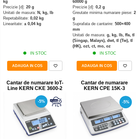
kg
60000 g
Set pentru compresiune
Precizie [d]:
20 g
Precizie [d]:
0,2 g
Unitati de masura:
N, kg, lb
Greutate minima numarare piese:
2
Set suruburi otel
Repetabilitate:
0,02 kg
g
Suporti
Linearitate:
± 0,04 kg
Suprafata de cantarire:
500×400
mm
Varf de impact
Unitati de masura:
g, kg, lb, ffa, tl
(Singap, Malays), dwt, tl (Tw), tl
Instrumente optice
(HK), ozt, ct, mo, oz
Adaptoare
IN STOC
IN STOC
Adaptor camera microscop
ADAUGA IN COS
ADAUGA IN COS
Altele
Cap microscop
Cantar de numarare IoT-
Cantar de numarare
Carcase si genti
Line KERN CKE 3600-2
KERN CPE 15K-3
Cleme
Condensator microscop
-5%
-5%
Filtru Lambda
Filtru microscop
Filtru Quartz wedge
Huse de protectie