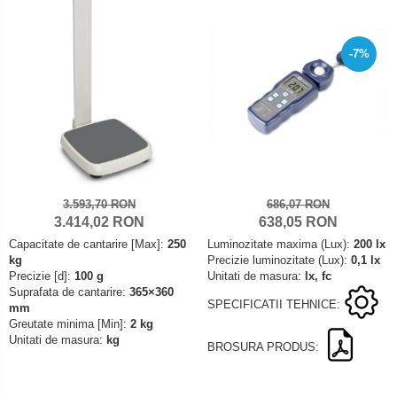
-7%
3.593,70 RON
686,07 RON
3.414,02 RON
638,05 RON
Capacitate de cantarire [Max]:
250
Luminozitate maxima (Lux):
200 lx
kg
Precizie luminozitate (Lux):
0,1 lx
Precizie [d]:
100 g
Unitati de masura:
lx, fc
Suprafata de cantarire:
365×360
SPECIFICATII TEHNICE:
mm
Greutate minima [Min]:
2 kg
Unitati de masura:
kg
BROSURA PRODUS: