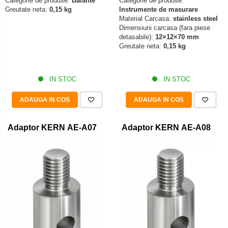
Categorie de produse:
Balante
Categorie de produse:
Greutate neta:
0,15 kg
Instrumente de masurare
Material Carcasa:
stainless steel
Dimensiuni carcasa (fara piese
detasabile):
12×12×70 mm
Greutate neta:
0,15 kg
IN STOC
IN STOC
ADAUGA IN COS
ADAUGA IN COS
Adaptor KERN AE-A07
Adaptor KERN AE-A08