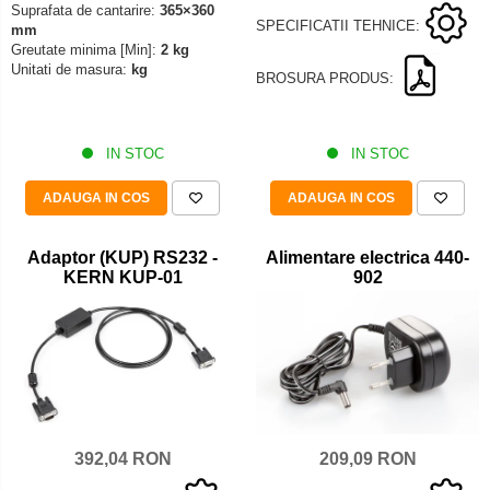
Suprafata de cantarire:
365×360
Iluminare microscop
SPECIFICATII TEHNICE:
mm
Kit camp intunecat
Greutate minima [Min]:
2 kg
Unitati de masura:
kg
Lichid calibrare
BROSURA PRODUS:
Masa microscop
Obiective microscoape
IN STOC
IN STOC
Oculare microscop
Standuri Stereomicroscoape
ADAUGA IN COS
ADAUGA IN COS
Unitate contrast de faza
Unitate fluorescenta
Adaptor (KUP) RS232 -
Alimentare electrica 440-
KERN KUP-01
902
Unitate polarizare
Standard calibrare
Scala aditionala refractometru
209,09 RON
392,04 RON