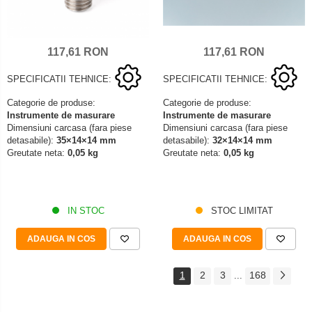
117,61 RON
117,61 RON
SPECIFICATII TEHNICE:
SPECIFICATII TEHNICE:
Categorie de produse:
Categorie de produse:
Instrumente de masurare
Instrumente de masurare
Dimensiuni carcasa (fara piese
Dimensiuni carcasa (fara piese
detasabile):
35×14×14 mm
detasabile):
32×14×14 mm
Greutate neta:
0,05 kg
Greutate neta:
0,05 kg
IN STOC
STOC LIMITAT
ADAUGA IN COS
ADAUGA IN COS
1
2
3
168
...