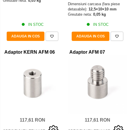
Greutate neta:
0,05 kg
Dimensiuni carcasa (fara piese
detasabile):
12,5×10×10 mm
Greutate neta:
0,05 kg
IN STOC
IN STOC
ADAUGA IN COS
ADAUGA IN COS
Adaptor KERN AFM 06
Adaptor AFM 07
117,61 RON
117,61 RON