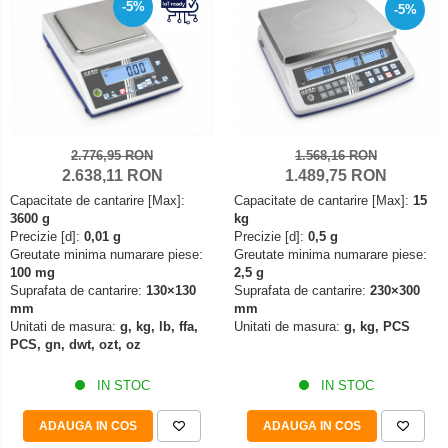
Mediul si siguranta muncii
Instrumente de masurare
-5%
-5%
Bare suport (Newtoniene)
Masurarea intensitatii luminoase
Adaptoare
Masurarea intensitatii sunetului
Altele
Termometre cu infrarosu
Cabluri
Cap pivotant
Standuri testare forta
Carlige
Standuri testare manuala
2.776,95 RON
1.568,16 RON
Cleme
2.638,11 RON
1.489,75 RON
Standuri testare motorizata
Convertor Analog-Digital
Capacitate de cantarire [Max]:
Capacitate de cantarire [Max]:
15
3600 g
kg
Cutie de jonctiune
Precizie [d]:
0,01 g
Precizie [d]:
0,5 g
Inele suport
Greutate minima numarare piese:
Greutate minima numarare piese:
100 mg
2,5 g
Maner
Suprafata de cantarire:
130×130
Suprafata de cantarire:
230×300
Picioare ajustabile
mm
mm
Unitati de masura:
g, kg, lb, ffa,
Unitati de masura:
g, kg, PCS
Piese pentru compresiune
PCS, gn, dwt, ozt, oz
Piulite zimtate si hexagonale
Placa de montaj
IN STOC
IN STOC
Placi etalon
ADAUGA IN COS
ADAUGA IN COS
Senzori