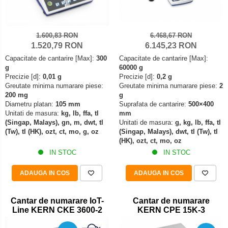
Declansator de picior
Colorimetre
OIML E2
Dispozitive display
OIML F1
Masurare forta
Elemente de protectie
1.600,83 RON
6.468,67 RON
OIML F2
1.520,79 RON
6.145,23 RON
Bacuri cu surub
Imprimante
OIML M1
Capacitate de cantarire [Max]:
300
Capacitate de cantarire [Max]:
Masurarea fortei - Digital
Ionizatoare
OIML M2
g
60000 g
Masurarea mecanica a fortei
Kit pentru determinarea densitatii
Precizie [d]:
0,01 g
Precizie [d]:
0,2 g
OIML M3
Greutate minima numarare piese:
Greutate minima numarare piese:
2
Testere pietre funerare
Masa de cantarire
200 mg
g
Greutati individuale
Modul de interfatare
Masurare cuplu
Diametru platan:
105 mm
Suprafata de cantarire:
500×400
OIML E1
Unitati de masura:
kg, lb, ffa, tl
mm
Placi etalon
Masurare cuplu pentru capace cu filet
(Singap, Malays), gn, m, dwt, tl
Unitati de masura:
g, kg, lb, ffa, tl
OIML E2
Platforme de cantarire
(Tw), tl (HK), ozt, ct, mo, g, oz
(Singap, Malays), dwt, tl (Tw), tl
Masurare cuplu pentru scule
OIML F1
(HK), ozt, ct, mo, oz
Rampe si Rame din otel
Masurarea grosimii stratului
IN STOC
IN STOC
OIML F2
Set calibrare temperatura
Masurarea grosimii stratului - Digital
OIML M1
Suporti
ADAUGA IN COS
ADAUGA IN COS
OIML M2
Masurarea grosimii materialului
Tije pentru inaltime
OIML M3
Metoda Echo-Echo
Balustrade
Cantar de numarare IoT-
Cantar de numarare
Greutati newtoniene
Line KERN CKE 3600-2
KERN CPE 15K-3
Metoda Pulse-Echo
Foot switches
Bare suport