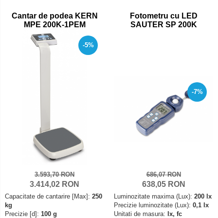
Set pentru compresiune
Cantar de podea KERN
Fotometru cu LED
Set suruburi otel
MPE 200K-1PEM
SAUTER SP 200K
Suporti
-5%
Varf de impact
Instrumente optice
Adaptoare
Adaptor camera microscop
-7%
Altele
Cap microscop
Carcase si genti
Cleme
Condensator microscop
Filtru Lambda
3.593,70 RON
686,07 RON
Filtru microscop
3.414,02 RON
638,05 RON
Capacitate de cantarire [Max]:
250
Luminozitate maxima (Lux):
200 lx
Filtru Quartz wedge
kg
Precizie luminozitate (Lux):
0,1 lx
Huse de protectie
Precizie [d]:
100 g
Unitati de masura:
lx, fc