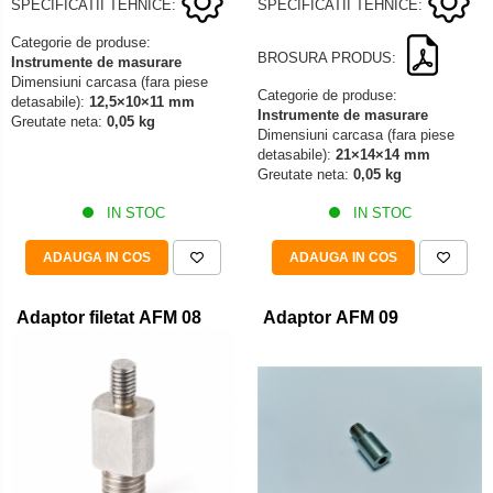
SPECIFICATII TEHNICE:
SPECIFICATII TEHNICE:
Categorie de produse:
BROSURA PRODUS:
Instrumente de masurare
Dimensiuni carcasa (fara piese
Categorie de produse:
detasabile):
12,5×10×11 mm
Instrumente de masurare
Greutate neta:
0,05 kg
Dimensiuni carcasa (fara piese
detasabile):
21×14×14 mm
Greutate neta:
0,05 kg
IN STOC
IN STOC
ADAUGA IN COS
ADAUGA IN COS
Adaptor filetat AFM 08
Adaptor AFM 09