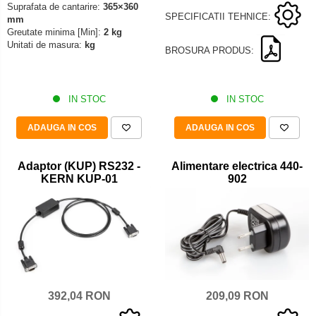
Suprafata de cantarire:
365×360
Iluminare microscop
SPECIFICATII TEHNICE:
mm
Kit camp intunecat
Greutate minima [Min]:
2 kg
Unitati de masura:
kg
Lichid calibrare
BROSURA PRODUS:
Masa microscop
Obiective microscoape
IN STOC
IN STOC
Oculare microscop
Standuri Stereomicroscoape
ADAUGA IN COS
ADAUGA IN COS
Unitate contrast de faza
Unitate fluorescenta
Adaptor (KUP) RS232 -
Alimentare electrica 440-
KERN KUP-01
902
Unitate polarizare
Standard calibrare
Scala aditionala refractometru
209,09 RON
392,04 RON