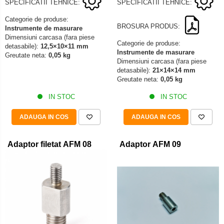
SPECIFICATII TEHNICE:
SPECIFICATII TEHNICE:
Categorie de produse:
BROSURA PRODUS:
Instrumente de masurare
Dimensiuni carcasa (fara piese
Categorie de produse:
detasabile):
12,5×10×11 mm
Instrumente de masurare
Greutate neta:
0,05 kg
Dimensiuni carcasa (fara piese
detasabile):
21×14×14 mm
Greutate neta:
0,05 kg
IN STOC
IN STOC
ADAUGA IN COS
ADAUGA IN COS
Adaptor filetat AFM 08
Adaptor AFM 09