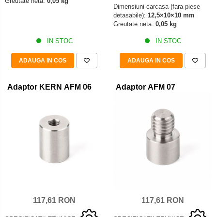
Greutate neta:
0,05 kg
Dimensiuni carcasa (fara piese
detasabile):
12,5×10×10 mm
Greutate neta:
0,05 kg
IN STOC
IN STOC
ADAUGA IN COS
ADAUGA IN COS
Adaptor KERN AFM 06
Adaptor AFM 07
117,61 RON
117,61 RON