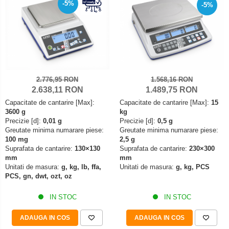
Mediul si siguranta muncii
Instrumente de masurare
-5%
-5%
Bare suport (Newtoniene)
Masurarea intensitatii luminoase
Adaptoare
Masurarea intensitatii sunetului
Altele
Termometre cu infrarosu
Cabluri
Cap pivotant
Standuri testare forta
Carlige
Standuri testare manuala
2.776,95 RON
1.568,16 RON
Cleme
2.638,11 RON
1.489,75 RON
Standuri testare motorizata
Convertor Analog-Digital
Capacitate de cantarire [Max]:
Capacitate de cantarire [Max]:
15
3600 g
kg
Cutie de jonctiune
Precizie [d]:
0,01 g
Precizie [d]:
0,5 g
Inele suport
Greutate minima numarare piese:
Greutate minima numarare piese:
100 mg
2,5 g
Maner
Suprafata de cantarire:
130×130
Suprafata de cantarire:
230×300
Picioare ajustabile
mm
mm
Unitati de masura:
g, kg, lb, ffa,
Unitati de masura:
g, kg, PCS
Piese pentru compresiune
PCS, gn, dwt, ozt, oz
Piulite zimtate si hexagonale
Placa de montaj
IN STOC
IN STOC
Placi etalon
ADAUGA IN COS
ADAUGA IN COS
Senzori