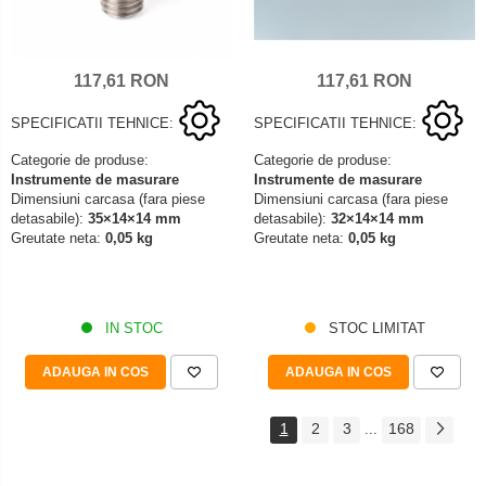
117,61 RON
117,61 RON
SPECIFICATII TEHNICE:
SPECIFICATII TEHNICE:
Categorie de produse:
Categorie de produse:
Instrumente de masurare
Instrumente de masurare
Dimensiuni carcasa (fara piese
Dimensiuni carcasa (fara piese
detasabile):
35×14×14 mm
detasabile):
32×14×14 mm
Greutate neta:
0,05 kg
Greutate neta:
0,05 kg
IN STOC
STOC LIMITAT
ADAUGA IN COS
ADAUGA IN COS
1
2
3
168
...