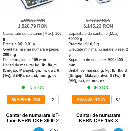
Declansator de picior
Colorimetre
OIML E2
Dispozitive display
OIML F1
Masurare forta
Elemente de protectie
1.600,83 RON
6.468,67 RON
OIML F2
1.520,79 RON
6.145,23 RON
Bacuri cu surub
Imprimante
OIML M1
Capacitate de cantarire [Max]:
300
Capacitate de cantarire [Max]:
Masurarea fortei - Digital
Ionizatoare
OIML M2
g
60000 g
Masurarea mecanica a fortei
Kit pentru determinarea densitatii
Precizie [d]:
0,01 g
Precizie [d]:
0,2 g
OIML M3
Greutate minima numarare piese:
Greutate minima numarare piese:
2
Testere pietre funerare
Masa de cantarire
200 mg
g
Greutati individuale
Modul de interfatare
Masurare cuplu
Diametru platan:
105 mm
Suprafata de cantarire:
500×400
OIML E1
Unitati de masura:
kg, lb, ffa, tl
mm
Placi etalon
Masurare cuplu pentru capace cu filet
(Singap, Malays), gn, m, dwt, tl
Unitati de masura:
g, kg, lb, ffa, tl
OIML E2
Platforme de cantarire
(Tw), tl (HK), ozt, ct, mo, g, oz
(Singap, Malays), dwt, tl (Tw), tl
Masurare cuplu pentru scule
OIML F1
(HK), ozt, ct, mo, oz
Rampe si Rame din otel
Masurarea grosimii stratului
IN STOC
IN STOC
OIML F2
Set calibrare temperatura
Masurarea grosimii stratului - Digital
OIML M1
Suporti
ADAUGA IN COS
ADAUGA IN COS
OIML M2
Masurarea grosimii materialului
Tije pentru inaltime
OIML M3
Metoda Echo-Echo
Balustrade
Cantar de numarare IoT-
Cantar de numarare
Greutati newtoniene
Line KERN CKE 3600-2
KERN CPE 15K-3
Metoda Pulse-Echo
Foot switches
Bare suport