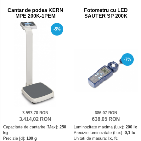
Set pentru compresiune
Cantar de podea KERN
Fotometru cu LED
Set suruburi otel
MPE 200K-1PEM
SAUTER SP 200K
Suporti
-5%
Varf de impact
Instrumente optice
Adaptoare
Adaptor camera microscop
-7%
Altele
Cap microscop
Carcase si genti
Cleme
Condensator microscop
Filtru Lambda
3.593,70 RON
686,07 RON
Filtru microscop
3.414,02 RON
638,05 RON
Capacitate de cantarire [Max]:
250
Luminozitate maxima (Lux):
200 lx
Filtru Quartz wedge
kg
Precizie luminozitate (Lux):
0,1 lx
Huse de protectie
Precizie [d]:
100 g
Unitati de masura:
lx, fc