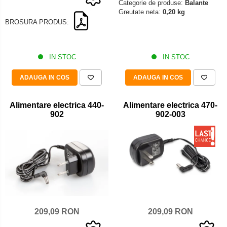
Categorie de produse:
Balante
Iluminare microscop
Greutate neta:
0,20 kg
Kit camp intunecat
BROSURA PRODUS:
Lichid calibrare
Masa microscop
IN STOC
IN STOC
Obiective microscoape
Oculare microscop
ADAUGA IN COS
ADAUGA IN COS
Standuri Stereomicroscoape
Unitate contrast de faza
Alimentare electrica 440-
Alimentare electrica 470-
902
902-003
Unitate fluorescenta
Unitate polarizare
Standard calibrare
Scala aditionala refractometru
209,09 RON
209,09 RON