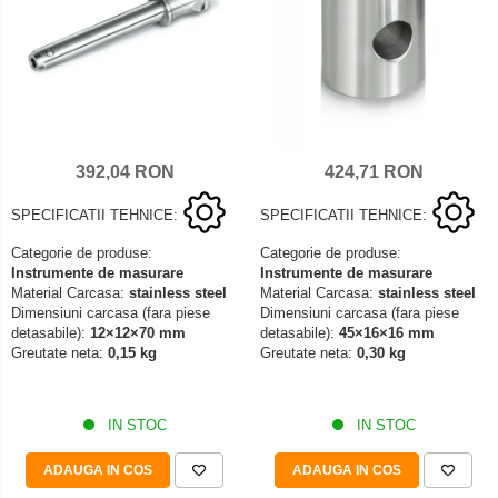
392,04 RON
424,71 RON
SPECIFICATII TEHNICE:
SPECIFICATII TEHNICE:
Categorie de produse:
Categorie de produse:
Instrumente de masurare
Instrumente de masurare
Material Carcasa:
stainless steel
Material Carcasa:
stainless steel
Dimensiuni carcasa (fara piese
Dimensiuni carcasa (fara piese
detasabile):
12×12×70 mm
detasabile):
45×16×16 mm
Greutate neta:
0,15 kg
Greutate neta:
0,30 kg
IN STOC
IN STOC
ADAUGA IN COS
ADAUGA IN COS