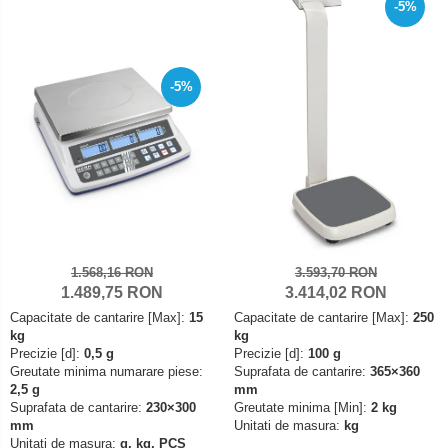
Mediul si siguranta muncii
Instrumente de masurare
-5%
Bare suport (Newtoniene)
Masurarea intensitatii luminoase
Adaptoare
Masurarea intensitatii sunetului
Altele
Termometre cu infrarosu
Cabluri
-5%
Cap pivotant
Standuri testare forta
Carlige
Standuri testare manuala
Cleme
Standuri testare motorizata
Convertor Analog-Digital
Cutie de jonctiune
Inele suport
1.568,16 RON
3.593,70 RON
Maner
1.489,75 RON
3.414,02 RON
Picioare ajustabile
Capacitate de cantarire [Max]:
15
Capacitate de cantarire [Max]:
250
Piese pentru compresiune
kg
kg
Precizie [d]:
0,5 g
Precizie [d]:
100 g
Piulite zimtate si hexagonale
Greutate minima numarare piese:
Suprafata de cantarire:
365×360
Placa de montaj
2,5 g
mm
Suprafata de cantarire:
230×300
Greutate minima [Min]:
2 kg
Placi etalon
mm
Unitati de masura:
kg
Senzori
Unitati de masura:
g, kg, PCS