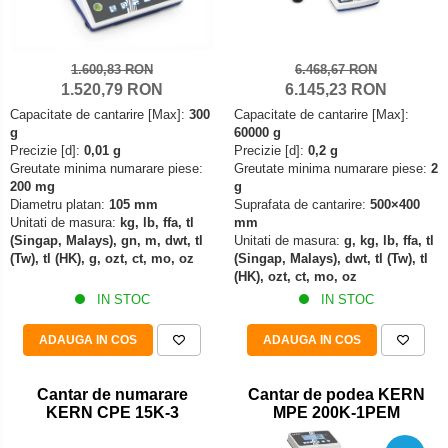
Declansator de picior
Colorimetre
OIML E2
Dispozitive display
OIML F1
Masurare forta
Elemente de protectie
1.600,83 RON
6.468,67 RON
OIML F2
1.520,79 RON
6.145,23 RON
Bacuri cu surub
Imprimante
OIML M1
Capacitate de cantarire [Max]:
300
Capacitate de cantarire [Max]:
Masurarea fortei - Digital
Ionizatoare
OIML M2
g
60000 g
Masurarea mecanica a fortei
Kit pentru determinarea densitatii
Precizie [d]:
0,01 g
Precizie [d]:
0,2 g
OIML M3
Greutate minima numarare piese:
Greutate minima numarare piese:
2
Testere pietre funerare
Masa de cantarire
200 mg
g
Greutati individuale
Modul de interfatare
Masurare cuplu
Diametru platan:
105 mm
Suprafata de cantarire:
500×400
OIML E1
Unitati de masura:
kg, lb, ffa, tl
mm
Placi etalon
Masurare cuplu pentru capace cu filet
(Singap, Malays), gn, m, dwt, tl
Unitati de masura:
g, kg, lb, ffa, tl
OIML E2
Platforme de cantarire
(Tw), tl (HK), g, ozt, ct, mo, oz
(Singap, Malays), dwt, tl (Tw), tl
Masurare cuplu pentru scule
OIML F1
(HK), ozt, ct, mo, oz
Rampe si Rame din otel
Masurarea grosimii stratului
IN STOC
IN STOC
OIML F2
Set calibrare temperatura
Masurarea grosimii stratului - Digital
OIML M1
Suporti
ADAUGA IN COS
ADAUGA IN COS
OIML M2
Masurarea grosimii materialului
Tije pentru inaltime
OIML M3
Metoda Echo-Echo
Balustrade
Cantar de numarare
Cantar de podea KERN
Greutati newtoniene
KERN CPE 15K-3
MPE 200K-1PEM
Metoda Pulse-Echo
Foot switches
Bare suport