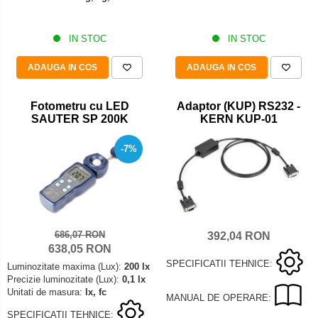
Set pentru compresiune
Set suruburi otel
IN STOC
IN STOC
Suporti
ADAUGA IN COS
ADAUGA IN COS
Varf de impact
Instrumente optice
Fotometru cu LED
Adaptor (KUP) RS232 -
Adaptoare
SAUTER SP 200K
KERN KUP-01
Adaptor camera microscop
-7%
Altele
Cap microscop
Carcase si genti
Cleme
Condensator microscop
686,07 RON
392,04 RON
638,05 RON
Filtru Lambda
SPECIFICATII TEHNICE:
Luminozitate maxima (Lux):
200 lx
Filtru microscop
Precizie luminozitate (Lux):
0,1 lx
Filtru Quartz wedge
Unitati de masura:
lx, fc
MANUAL DE OPERARE:
Huse de protectie
SPECIFICATII TEHNICE: