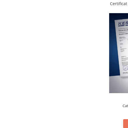
Instrumente de masurare
Certifica
Celule de forta
Celule de sarcina
Celule masurare masa
Senzori de cuplu
Durometre
Durometre pentru metale (Leeb)
Durometre pentru metale (UCI)
Durometre pentru plastic (Shore)
Dispozitive de masurare a lungimii
Masurare metrica a lungimii
Componente pentru masurare
Transmitatoare
Colorimetre
Ca
Masurare forta
Bacuri cu surub