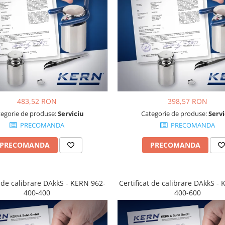
483,52 RON
398,57 RON
tegorie de produse:
Serviciu
Categorie de produse:
Servi
PRECOMANDA
PRECOMANDA
PRECOMANDA
PRECOMANDA
t de calibrare DAkkS - KERN 962-
Certificat de calibrare DAkkS -
400-400
400-600