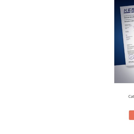
OIML E2
OIML F1
OIML F2
OIML M1
OIML M2
OIML M3
Greutati individuale
OIML E1
OIML E2
OIML F1
OIML F2
OIML M1
Ca
OIML M2
OIML M3
Greutati newtoniene
Bare suport
Bare suport (Newtoniene)