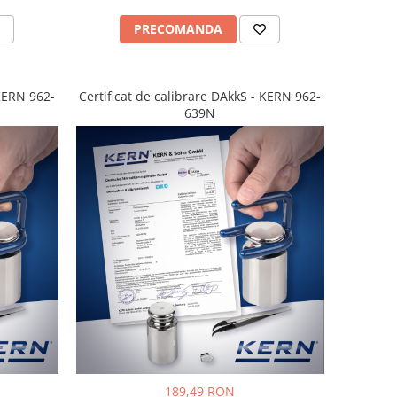
PRECOMANDA
 KERN 962-
Certificat de calibrare DAkkS - KERN 962-
639N
189,49 RON