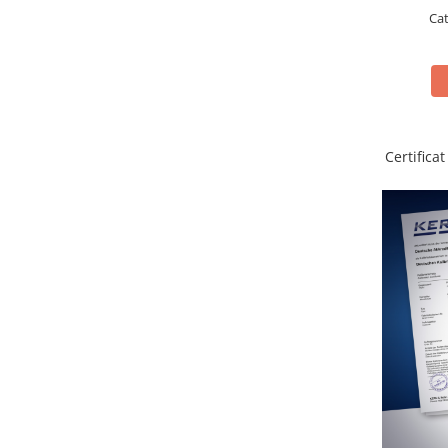
Microscoape cu fluorescenta
Ca
Iluminare microscop
Refractometre
Refractometre analogice
Refractometre Digitale
Software
Certifica
KERN Software
Easy Touch
Software pentru transfer de date
Pachet balanta si software
Balante inventar
Balante retete
Balante preambalare
Cantare cafenea
Software Sauter
Software pentru transfer de date