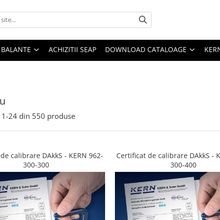
E BALANTE
ACHIZITII SEAP
DOWNLOAD CATALOAGE
KER
iu
1-
24
din
550
produse
t de calibrare DAkkS - KERN 962-
Certificat de calibrare DAkkS -
300-300
300-400