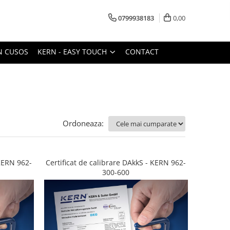
0799938183
0,00
N CUSOS
KERN - EASY TOUCH
CONTACT
Ordoneaza:
 KERN 962-
Certificat de calibrare DAkkS - KERN 962-
300-600