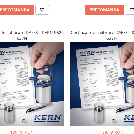
PRECOMANDA
PRECOMANDA
t de calibrare DAkkS - KERN 962-
Certificat de calibrare DAkkS -
637N
638N
189,49 RON
189,49 RON