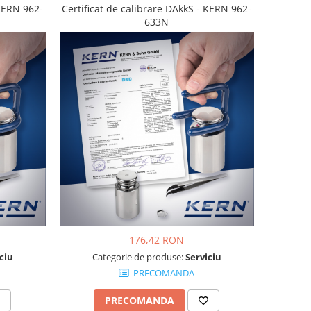
 KERN 962-
Certificat de calibrare DAkkS - KERN 962-
633N
176,42 RON
ciu
Categorie de produse:
Serviciu
PRECOMANDA
PRECOMANDA