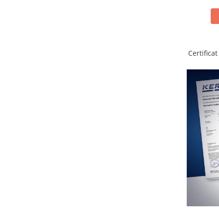
Standuri testare forta
Standuri testare manuala
Standuri testare motorizata
Componente pentru masurare
Certifica
Componente pentru masurare
Dispozitive display
Grinzi de cantarire
Platforme
Sisteme de cantarire Industry 4.0
Instrumente optice
Microscoape
Camere microscop
Microscoape cu lumina transmisa
Microscoape cu polarizare
Microscoape video
Microscop metalurgic
Stereomicroscoape