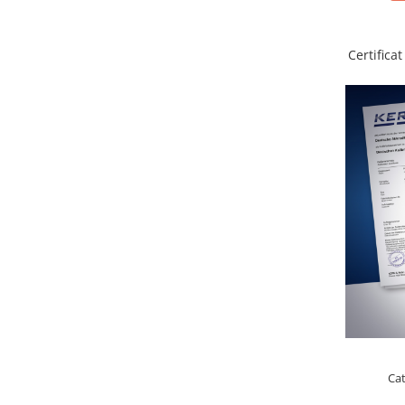
Masurarea fortei - Digital
Masurarea mecanica a fortei
Testere pietre funerare
Certifica
Masurare cuplu
Masurare cuplu pentru capace cu
filet
Masurare cuplu pentru scule
Masurarea grosimii stratului
Masurarea grosimii stratului -
Digital
Masurarea grosimii materialului
Metoda Echo-Echo
Metoda Pulse-Echo
Mediul si siguranta muncii
Masurarea intensitatii luminoase
Masurarea intensitatii sunetului
Ca
Termometre cu infrarosu