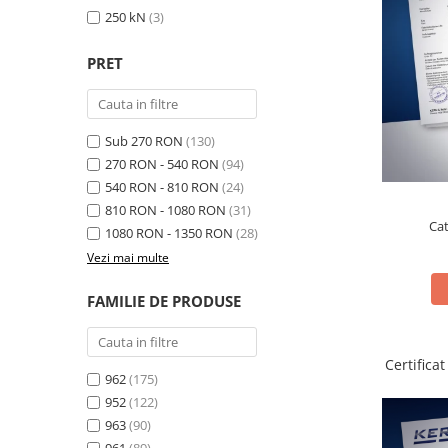
Cantare de banc
250 kN
(3)
Cantare de numarare
Cantare de podea
PRET
Cantare drive-through
Cantare pentru paleti
Punti de cantarire
Sub 270 RON
(130)
Cantare pentru macara
270 RON - 540 RON
(94)
540 RON - 810 RON
(24)
Cantare medicale
810 RON - 1080 RON
(31)
Cantare medicale
Ca
1080 RON - 1350 RON
(28)
Cantar cu balustrada
Vezi mai multe
Cantare bebelusi
Cantare cu platforma pentru
FAMILIE DE PRODUSE
scaune cu rotile
Cantare cu scaun
Certifica
Cantare de baie
962
(175)
Cantare personale
952
(122)
Dinamometre de mana
963
(90)
961
(89)