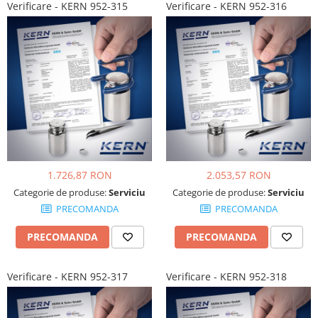
Verificare - KERN 952-315
Verificare - KERN 952-316
Masa microscop
Obiective microscoape
Oculare microscop
Standuri Stereomicroscoape
Unitate contrast de faza
Unitate fluorescenta
Unitate polarizare
Standard calibrare
Scala aditionala refractometru
1.726,87 RON
2.053,57 RON
Categorie de produse:
Serviciu
Categorie de produse:
Serviciu
PRECOMANDA
PRECOMANDA
PRECOMANDA
PRECOMANDA
Verificare - KERN 952-317
Verificare - KERN 952-318