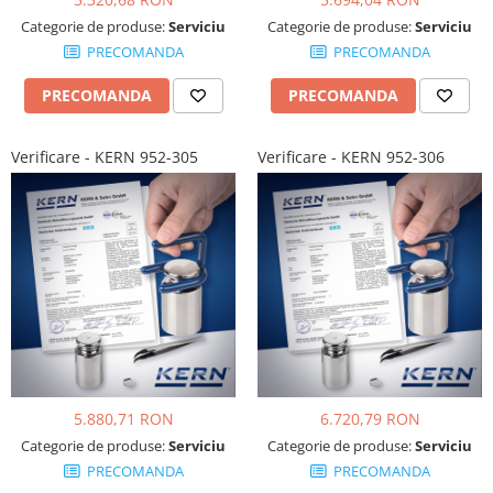
Altele
Masurarea intensitatii sunetului
Categorie de produse:
Serviciu
Categorie de produse:
Serviciu
Cabluri
Termometre cu infrarosu
PRECOMANDA
PRECOMANDA
Cap pivotant
Standuri testare forta
PRECOMANDA
PRECOMANDA
Carlige
Standuri testare manuala
Cleme
Standuri testare motorizata
Verificare - KERN 952-305
Verificare - KERN 952-306
Convertor Analog-Digital
Cutie de jonctiune
Inele suport
Maner
Picioare ajustabile
Piese pentru compresiune
Piulite zimtate si hexagonale
Placa de montaj
Placi etalon
5.880,71 RON
6.720,79 RON
Senzori
Categorie de produse:
Serviciu
Categorie de produse:
Serviciu
Set pentru compresiune
PRECOMANDA
PRECOMANDA
Set suruburi otel